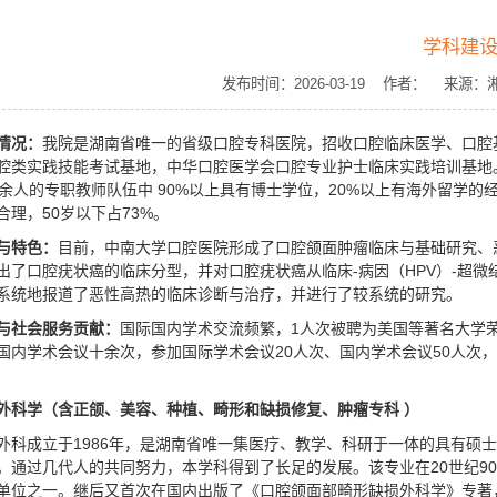
学科建
发布时间：2026-03-19 作者： 来
情况：
我院是湖南省唯一的省级口腔专科医院，招收口腔临床医学、口腔
腔类实践技能考试基地，中华口腔医学会口腔专业护士临床实践培训基地
0余人的专职教师队伍中 90%以上具有博士学位，20%以上有海外留学的
合理，50岁以下占73%。
与特色
：
目前，中南大学口腔医院形成了口腔颌面肿瘤临床与基础研究、
出了口腔疣状癌的临床分型，并对口腔疣状癌从临床-病因（HPV）-超微
系统地报道了恶性高热的临床诊断与治疗，并进行了较系统的研究。
与社会服务贡献：
国际国内学术交流频繁，1人次被聘为美国等著名大学荣
国内学术会议十余次，参加国际学术会议20人次、国内学术会议50人次
外科学（含正颌、美容、种植、畸形和缺损修复、肿瘤专科 ）
外科成立于1986年，是湖南省唯一集医疗、教学、科研于一体的具有硕
。通过几代人的共同努力，本学科得到了长足的发展。该专业在20世纪9
单位之一。继后又首次在国内出版了《口腔颌面部畸形缺损外科学》专著