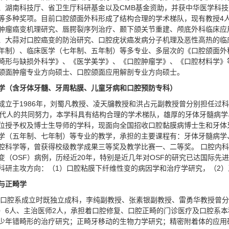
、湖南科技厅、省卫生厅科研基金以及CMB基金资助，并获中华医学科
等多种奖项。目前口腔颌面外科形成了结构合理的学术梯队，现有教授4人
肿瘤癌变机理研究、唇腭裂序列治疗、颞下颌关节重建、颅底外科临床应
、大蒜对口腔癌变的防治研究、口腔疣状癌发病分子机理及恶性高热的临
年制）、临床医学（七年制、五年制）等多专业、多层次的《口腔颌面外
畸形与缺损外科学》、《医学美学》、《口腔肿瘤学》、《口腔材料学》
颌面肿瘤专业方向硕士、口腔颌面应用解剖专业方向硕士。
学（含牙体牙髓、牙周粘膜、儿童牙病和口腔预防专科）
成立于1986年，刘蜀凡教授、凌天牖教授和洪占元副教授曾分别担任过
几代人的共同努力，本学科具有结构合理的学术梯队，雄厚的牙体牙髓病
位授予权及博士生导师的学科，现面向全国招收口腔黏膜病博士生和牙体
学（五年制、七年制）等专业的教学，承担的主要课程有：牙体牙髓病学
腔科学等，曾获得校级教学成果三等奖及教学比赛一、二等奖。 口腔内科
变（OSF）病例，历经近20年，特别是近几年对OSF的研究已达国际先
科研主攻方向：（1）口腔粘膜下纤维性变的病因学和治疗学研究，（2
与正畸学
6年口腔系成立时既独立成科，李纯副教授、张素银副教授、雷勇华教授曾
）6人、主治医师2人，承担着口腔修复、口腔正畸的门诊医疗及口腔系本
少年错畸形的治疗研究；正畸牙移动的生物力学研究；精密附着体的应用