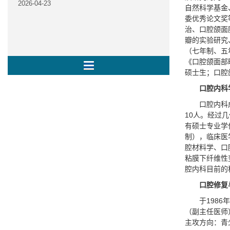
2026-04-23
自然科学基金
委优秀论文奖
治、口腔颌面
瓣的实验研究
（七年制、五
《口腔颌面部
硕士生；口腔
口腔内科
口腔内科
10人。经过
有硕士专业学
制），临床医
腔材料学、口
粘膜下纤维性
腔内科目前的
口腔修复
于198
（副主任医师
主攻方向：青