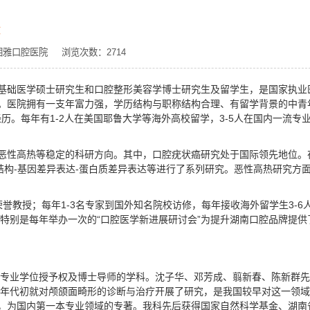
设
源：湘雅口腔医院 浏览次数：
2714
基础医学硕士研究生和口腔整形美容学博士研究生及留学生，是国家执业
。医院拥有一支年富力强，学历结构与职称结构合理、有留学背景的中青
经历。每年有1-2人在美国耶鲁大学等海外高校留学，3-5人在国内一流专
恶性高热等稳定的科研方向。其中，口腔疣状癌研究处于国际领先地位。
结构-基因差异表达-蛋白质差异表达等进行了系列研究。恶性高热研究方
誉教授；每年1-3名专家到国外知名院校访修，每年接收海外留学生3-6
，特别是每年举办一次的“口腔医学新进展研讨会”为提升湖南口腔品牌提供
士专业学位授予权及博士导师的学科。沈子华、邓芳成、翦新春、陈新群
0年代初就对颅颌面畸形的诊断与治疗开展了研究，是我国较早对这一领
，为国内第一本专业领域的专著。我科先后获得国家自然科学基金、湖南