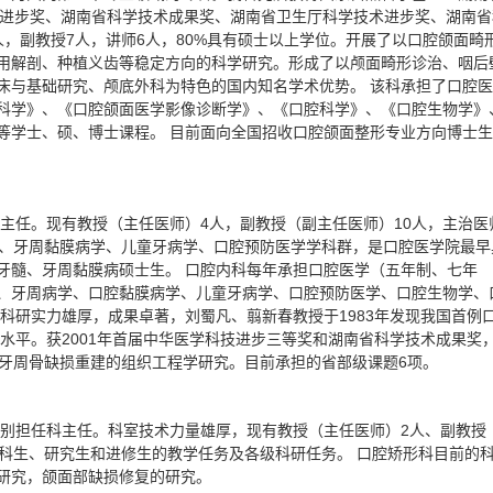
技进步奖、湖南省科学技术成果奖、湖南省卫生厅科学技术进步奖、湖南省
，副教授7人，讲师6人，80%具有硕士以上学位。开展了以口腔颌面畸
用解剖、种植义齿等稳定方向的科学研究。形成了以颅面畸形诊治、咽后
床与基础研究、颅底外科为特色的国内知名学术优势。 该科承担了口腔
科学》、《口腔颌面医学影像诊断学》、《口腔科学》、《口腔生物学》
等学士、硕、博士课程。 目前面向全国招收口腔颌面整形专业方向博士
科主任。现有教授（主任医师）4人，副教授（副主任医师）10人，主治医
学、牙周黏膜病学、儿童牙病学、口腔预防医学学科群，是口腔医学院最早
牙髓、牙周黏膜病硕士生。 口腔内科每年承担口腔医学（五年制、七年
、牙周病学、口腔黏膜病学、儿童牙病学、口腔预防医学、口腔生物学、
科研实力雄厚，成果卓著，刘蜀凡、翦新春教授于1983年发现我国首例
进水平。获2001年首届中华医学科技进步三等奖和湖南省科学技术成果奖
）牙周骨缺损重建的组织工程学研究。目前承担的省部级课题6项。
分别担任科主任。科室技术力量雄厚，现有教授（主任医师）2人、副教授
科生、研究生和进修生的教学任务及各级科研任务。 口腔矫形科目前的
研究，颌面部缺损修复的研究。