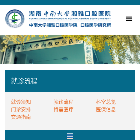
就诊流程
就诊须知
就诊流程
科室总览
门诊安排
特需医疗
医保信息
交通指南