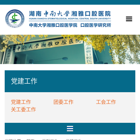
党建工作
党建工作
团委工作
工会工作
关工委工作