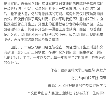
是肯定的。首先窝沟封闭本身就是针对健康的未患龋但是易患龋的
牙齿进行的。但是，窝沟封闭并不是一劳永逸的，进行窝沟封闭
后，也不能大意，仍然有患龋病的可能。窝沟封闭仅对预防窝沟龋
有效，即使我们做了窝沟封闭，假如平时我们不注意口腔卫生，食
物残渣残留在牙齿上，牙面上的细菌就会分食物中的糖产酸，这些
酸会破坏牙齿，仍会在牙齿的平滑面上形成龋病。而且，随着我们
使用牙齿，封闭剂还有一定概率会掉下来。如果封闭剂出现磨耗或
脱落，再发生窝沟龋的风险就会增加。
因此，儿童要定期到口腔医院检查，为合适的牙齿及时进行窝
沟封闭，给牙齿穿上保护衣。在进行窝沟封闭后，医生建议，封闭
后的3个月，半年，一年以及之后每一年都应当定期复查，检查牙齿
的保护衣。
作者：福建医科大学口腔医院 卢友光
北京大学口腔医院 司燕
来源：人民日报健康号中华口腔医学会
本文图片出自人民卫生出版社《影响孩子一生的事》