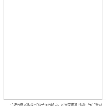
也许有些家长会问“孩子没有龋齿，还需要做窝沟封闭吗？”答案