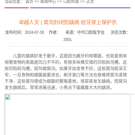
当前位置：
首页
>>
新闻中心
>>
口腔科普
>> 正文
卓越人文 | 窝沟封闭防龋病 给牙穿上保护衣
发布时间：2024-07-30 作者： 来源：中华口腔医学会 浏览次数：
3301
儿童的龋病好发于磨牙，这是因为磨牙的咀嚼面，也就是用来
咀嚼食物的表面是凹凸不平的，有很多纵横交错的凹陷和沟槽，这
些凹陷和沟槽，就叫做窝沟。如果牙齿发育不好，这些窝沟既深又
窄，一旦食物和细菌嵌塞进去，刷牙漱口等方法也很难将窝沟清理
干净，这些窝沟便成为细菌的繁殖基地，很容易发生龋病。而窝沟
发生龋病后，常常进展迅速，小黑点下面藏着大大的龋洞。