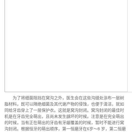
为了将细菌阻挡在窝沟之外，医生会在这些沟缝处涂布一层树
脂材料，既可以隔绝细菌及其代谢产物的侵蚀，也便于清洁，就如
同给牙齿穿上了一层保护衣。这就是窝沟封闭。窝沟封闭的最佳时
机是在牙齿完全萌出，且尚未发生龋坏的时候。注意是在完全萌出
的时候，当有正在萌出的牙齿有牙龈覆盖的时候，暂时不能进行窝
沟封闭。根据恒牙的萌出顺序，第一恒磨牙在6岁～8 岁，第二恒磨