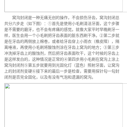
窝沟封闭是一种无痛无创的操作，不会损伤牙齿，窝沟封闭总
共分六步走（如下图）：①首先是使用小毛刷清洁牙面，这个步骤
是不需要的磨牙，也不会有疼痛的感觉。就像大家平时早晚刷牙一
样，医生会用一个小毛刷把牙齿表面的脏东西刷干净。②第二步就
是在牙齿的两侧放上棉卷，或者给牙齿穿上小雨衣（橡皮障），隔
离唾液，再使用小毛刷将酸蚀剂涂在牙齿上窝沟的地方；③第三步
冲洗掉牙齿上的酸蚀剂，然后把牙齿表面吹干，这个时候的牙齿上
是这样发白的，这种情况是正常的④第四步用小毛刷在窝沟上涂上
窝沟封闭剂⑤第五步就要用到光固化灯（蓝色）照射牙面，让窝沟
上的封闭剂变硬⑥接下来的最后一步是检查，需要用探针勾一勾封
闭剂是否完全固化，以及有没有气泡和遗漏的窝沟。