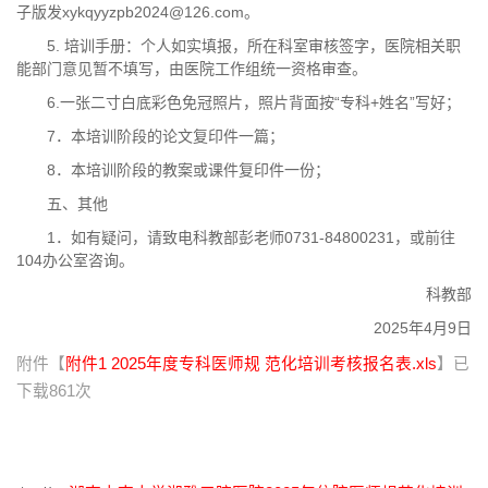
子版发xykqyyzpb2024@126.com。
5. 培训手册：个人如实填报，所在科室审核签字，医院相关职
能部门意见暂不填写，由医院工作组统一资格审查。
6.一张二寸白底彩色免冠照片，照片背面按“专科+姓名”写好；
7．本培训阶段的论文复印件一篇；
8．本培训阶段的教案或课件复印件一份；
五、其他
1．如有疑问，请致电科教部彭老师0731-84800231，或前往
104办公室咨询。
科教部
2025年4月9日
附件【
附件1 2025年度专科医师规 范化培训考核报名表.xls
】已
下载
861
次