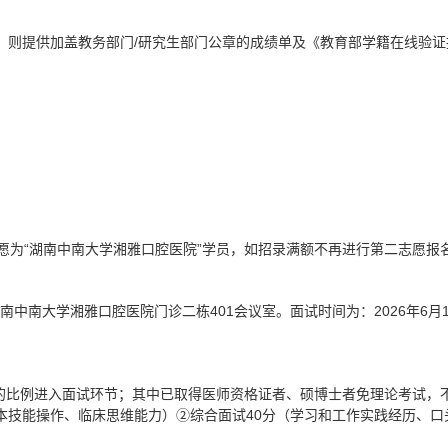
，则提供加盖教务部门/研究生部门公章的成绩单及《教育部学籍在线验证
愿为“湖南中南大学湘雅口腔医院”学员，如招录满额不再进行第二志愿报
南中南大学湘雅口腔医院门诊二栋401会议室。面试时间为：2026年6月1
：2的比例进入面试环节；其中已取得医师资格证者、硕博士者免理论考试，
基本技能操作、临床思维能力）②综合面试40分（学习和工作实践经历、口