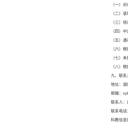
（一）对
（二）录
（三）培
（四）中
（五）通
（六）根
（七）未
（八）根
九、联系
地址：湖
邮箱：xyk
联系人：
联系电话：0
科教信息服