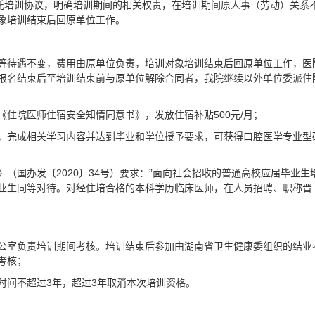
委托培训协议，明确培训期间的相关权责，在培训期间原人事（劳动）关系
象培训结束后回原单位工作。
等待遇不变，费用由原单位负责，培训对象培训结束后回原单位工作，医
报名结束后至培训结束前与原单位解除合同者，我院继续以外单位委派住
住院医师住宿安全知情同意书》，发放住宿补贴500元/月；
，完成相关学习内容并达到毕业和学位授予要求，可获得口腔医学专业型
（国办发〔2020〕34号）要求：”面向社会招收的普通高校应届毕业生
业生同等对待。对经住培合格的本科学历临床医师，在人员招聘、职称晋
公室负责培训期间考核。培训结束后参加由湖南省卫生健康委组织的结业
考核；
时间不超过3年，超过3年取消本次培训资格。