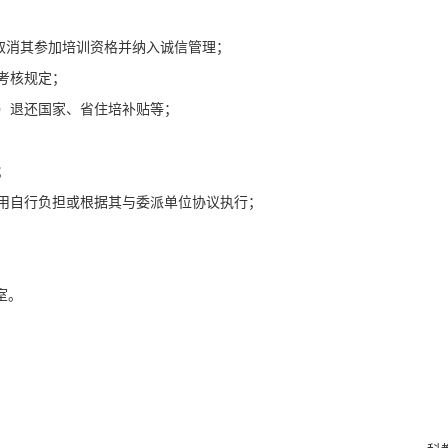
取消其参加培训资格并纳入诚信管理；
考核规定；
）退还国家、省住培补贴等；
；
用自行负担或根据其与委派单位协议执行；
室。