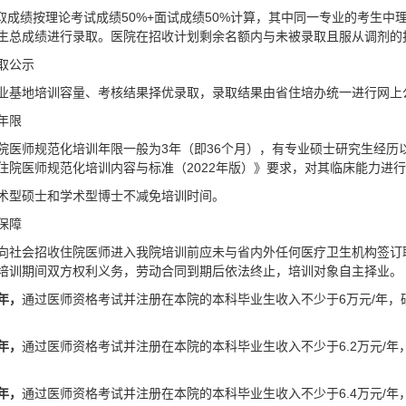
录取成绩按理论考试成绩50%+面试成绩50%计算，其中同一专业的考生
生总成绩进行录取。医院在招收计划剩余名额内与未被录取且服从调剂的
取公示
业基地培训容量、考核结果择优录取，录取结果由省住培办统一进行网上
年限
院医师规范化培训年限一般为3年（即36个月），有专业硕士研究生经
住院医师规范化培训内容与标准（2022年版）》要求，对其临床能力进
术型硕士和学术型博士不减免培训时间。
保障
向社会招收住院医师进入我院培训前应未与省内外任何医疗卫生机构签订
培训期间双方权利义务，劳动合同到期后依法终止，培训对象自主择业。
年，
通过医师资格考试并注册在本院的本科毕业生收入不少于6万元/年，硕
年，
通过医师资格考试并注册在本院的本科毕业生收入不少于6.2万元/年
年，
通过医师资格考试并注册在本院的本科毕业生收入不少于6.4万元/年