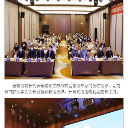
唐瞻贵院长代表全院职工热烈欢迎各位专家的莅临指导，湖南
省口腔医学会会长翦新春教授致辞。开幕式由谢晓莉副院长主持。