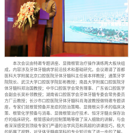
本次会议由特邀专题讲座、显微根管治疗操作演练两大板块组
成，内容涉及牙体牙髓病学前沿技术和基础研究。会议邀请了首都
医科大学附属北京口腔医院牙体牙髓科主任侯本祥教授；通策牙学
院院长、武汉大学口腔医学院彭彬教授；南昌大学附属口腔医院牙
体牙髓科郑治国教授；中华口腔医学会常务理事、广东省口腔医学
会副会长吴补领教授；湖南省口腔医学会牙体牙髓专委会常务委员
方厂云教授；长沙市口腔医院牙体牙髓科肖海波教授做特邀专题讲
座，专家们就根管预备并发症的防治策略、显微根尖手术的临床决
策、根管化学预备与消毒、显微根管治疗技术、恒牙牙髓炎保存治
疗的临床研究、根管感染的控制策略等做了深入细致的讲解，与会
者深深感受到顶级专家们严谨的治学风范和高超的讲课技巧，极大
的拓展了视野，对牙体牙髓病学科的专业知识有了进一步的了解。