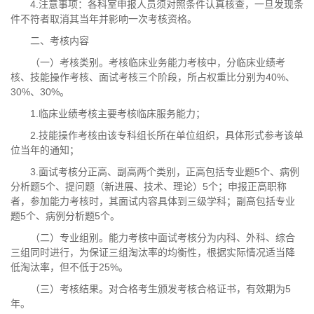
4.注意事项：各科室申报人员须对照条件认真核查，一旦发现条
件不符者取消其当年并影响一次考核资格。
二、考核内容
（一）考核类别。考核临床业务能力考核中，分临床业绩考
核、技能操作考核、面试考核三个阶段，所占权重比分别为40%、
30%、30%。
1.临床业绩考核主要考核临床服务能力；
2.技能操作考核由该专科组长所在单位组织，具体形式参考该单
位当年的通知；
3.面试考核分正高、副高两个类别，正高包括专业题5个、病例
分析题5个、提问题（新进展、技术、理论）5个；申报正高职称
者，参加能力考核时，其面试内容具体到三级学科；副高包括专业
题5个、病例分析题5个。
（二）专业组别。能力考核中面试考核分为内科、外科、综合
三组同时进行，为保证三组淘汰率的均衡性，根据实际情况适当降
低淘汰率，但不低于25%。
（三）考核结果。对合格考生颁发考核合格证书，有效期为5
年。