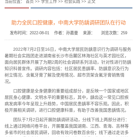
当前位置：
首页
>>
学生工作
>>
社会实践
>> 正文
助力全民口腔健康，中南大学防龋调研团队在行动
发布时间：2022-08-01 作者：​孙嘉曼 来源： 浏览次数：
259
2022年7月2日至16日，中南大学居民防龋意识行为调研与服务
暑期社会实践团走进湖南省长沙市岳麓区林海社区与英才园社区，
面向居民群体开展了为期2周的社会调研系列活动，针对性进行防龋
知识科普宣传。调研内容包括：社区居民患龋率、防龋意识及行为
树立情况、含氟牙膏了解及使用情况、超市货架含氟牙膏销售情
况。
口腔健康是全身健康的重要组成部分，是反映一个国家或地区
居民身心健康、文明水平的重要标志，其中，龋齿这一常见口腔疾
病发病率今年呈现上升趋势，中国居民患龋率不容乐观。因此，积
极开展相关调研，进行口腔健康科普，有助于改善我国患龋情况。
团队于7月2日起开展防龋调研活动，分线下线上两部分进行：
线上通过网络问卷平台，开展覆盖我国湖南、江西、青海、吉林等
多省市的社会居民调研，回收有效问卷数百余份；线下通过走访多