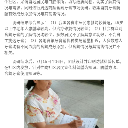
个社区，采访当地居民与口腔诊所，填写纸质问卷，切实了解其情
况与需求，同时进行周边商超含氟牙膏市场调研，收集当前牙膏防
龋有效成分添加情况与其销售情况。
调研结果综合显示：（1）我国各省市居民患龋均较普遍，45岁
以上中老年人患龋率较高，但治疗修复情况较差；（2）社会群众对
含氟牙膏的了解情况均较少，多数居民不了解其意义功效，不会自
主挑选牙膏；（3）各地含氟牙膏销售种类与销量相近，大多数成人
牙膏均有不同浓度的含氟成分添加，但含氟情况与其销售情况并不
相关。
调研结束后，7月15日至16日，团队设计并印刷防龋科普传单，
在社区内发放，针对性向社区居民宣传科普龋齿知识、防龋方法、
含氟牙膏使用知识等。