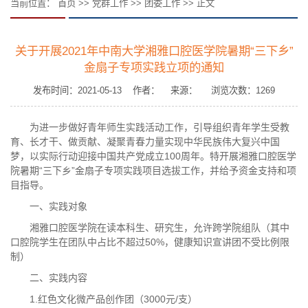
当前位置：
首页
>>
党群工作
>>
团委工作
>> 正文
关于开展2021年中南大学湘雅口腔医学院暑期“三下乡”
金扇子专项实践立项的通知
发布时间：2021-05-13 作者： 来源： 浏览次数：
1269
为进一步做好青年师生实践活动工作，引导组织青年学生受教
育、长才干、做贡献、凝聚青春力量实现中华民族伟大复兴中国
梦，以实际行动迎接中国共产党成立100周年。特开展湘雅口腔医学
院暑期“三下乡”金扇子专项实践项目选拔工作，并给予资金支持和项
目指导。
一、实践对象
湘雅口腔医学院在读本科生、研究生，允许跨学院组队（其中
口腔院学生在团队中占比不超过50%，健康知识宣讲团不受比例限
制）
二、实践内容
1.红色文化微产品创作团（3000元/支）