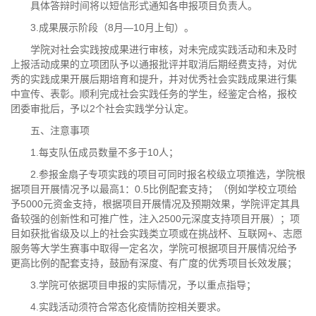
具体答辩时间将以短信形式通知各申报项目负责人。
3.成果展示阶段（8月—10月上旬）。
学院对社会实践按成果进行审核，对未完成实践活动和未及时
上报活动成果的立项团队予以通报批评并取消后期经费支持，对优
秀的实践成果开展后期培育和提升，并对优秀社会实践成果进行集
中宣传、表彰。顺利完成社会实践任务的学生，经鉴定合格，报校
团委审批后，予以2个社会实践学分认定。
五、注意事项
1.每支队伍成员数量不多于10人；
2.参报金扇子专项实践的项目可同时报名校级立项推选，学院根
据项目开展情况予以最高1：0.5比例配套支持；（例如学校立项给
予5000元资金支持，根据项目开展情况及预期效果，学院评定其具
备较强的创新性和可推广性，注入2500元深度支持项目开展）；项
目如获批省级及以上的社会实践类立项或在挑战杯、互联网+、志愿
服务等大学生赛事中取得一定名次，学院可根据项目开展情况给予
更高比例的配套支持，鼓励有深度、有广度的优秀项目长效发展；
3.学院可依据项目申报的实际情况，予以重点指导；
4.实践活动须符合常态化疫情防控相关要求。