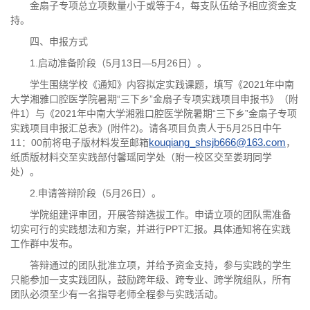
金扇子专项总立项数量小于或等于4，每支队伍给予相应资金支
持。
四、申报方式
1.启动准备阶段（5月13日—5月26日）。
学生围绕学校《通知》内容拟定实践课题，填写《2021年中南
大学湘雅口腔医学院暑期“三下乡”金扇子专项实践项目申报书》（附
件1）与《2021年中南大学湘雅口腔医学院暑期“三下乡”金扇子专项
实践项目申报汇总表》(附件2)。请各项目负责人于5月25日中午
11：00前将电子版材料发至邮箱
kouqiang_shsjb666@163.com
，
纸质版材料交至实践部付馨瑶同学处（附一校区交至娄玥同学
处）。
2.申请答辩阶段（5月26日）。
学院组建评审团，开展答辩选拔工作。申请立项的团队需准备
切实可行的实践想法和方案，并进行PPT汇报。具体通知将在实践
工作群中发布。
答辩通过的团队批准立项，并给予资金支持，参与实践的学生
只能参加一支实践团队，鼓励跨年级、跨专业、跨学院组队，所有
团队必须至少有一名指导老师全程参与实践活动。