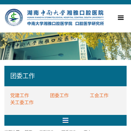
团委工作
党建工作
团委工作
工会工作
关工委工作