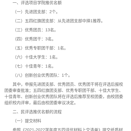
一、评选项目学院推优名额
（一）先进团支部：2个。
（二）五四红旗团支部：从先进团支部中择1推荐。
（三）优秀团员：13名。
（四）优秀团干：3名。
（五）优秀专职团干部：1名。
（六）十佳大学生：1名。
（七）十佳青年：1名。
（八）创新创业优秀团队：1个。
其中，申报先进团支部、优秀团员、优秀团干将在评选后报校
团委审查批准；五四红旗团支部、优秀专职团干部、十佳大学生、
十佳青年、创新创业优秀团队将在评选后推荐至校团委，由校团委
组织校内评审，最后由校团委审议决定。
二、民评选推优名额的流程
（一）提交材料
参照《2021-2022学年度五四评优材料上交清单》提交纸质材