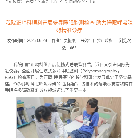
当前位置：
首页
>>
新闻中心
>>
新闻动态
>> 正文
我院正畸科顺利开展多导睡眠监测检查 助力睡眠呼吸障
碍精准诊疗
发布时间：2026-06-29 作者：吴振寰 来源：口腔正畸科 浏览次
数：
662
我院
口腔
正畸科继开展便携式睡眠监测后，
近日
又引进国际先
进仪器，全面开展住院式多导睡眠监测（Polysomnography，
PSG）检查项目，
为正畸-睡眠医学的跨学科融合发展奠定了坚实基
础
。作为诊断睡眠呼吸障碍的“金标准”，该技术的落地标志着我院在
睡眠呼吸障碍精准诊疗领域迈出了重要一步。