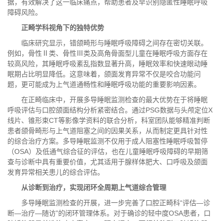
据
，有效解决了这一临床痛点，帮助患者及早识别隐匿性睡眠呼吸
障碍风险。
正畸学科视角下的独特优势
临床研究显示
，错颌畸形与睡眠呼吸障碍之间存在密切关联。
例如，骨性Ⅱ类、骨性Ⅲ类及高角骨面型儿童在睡眠呼吸方面存在
较高风险，其睡眠呼吸紊乱指数显著升高，睡眠效率和快速眼动睡
眠期占比明显降低。这意味着，颌面发育异常不仅是咬合功能问
题，更可能成为上气道通畅性和睡眠呼吸功能的重要影响因素。
在正畸临床中，
开展
多导睡眠监测
检查的最大优势在于将睡眠
呼吸评估与口腔颌面结构分析紧密结合。通过PSG数据与头颅定位X
线片、锥形束CT等影像学资料的联合分析，科室团队能够精准判断
患者颌骨畸形与上气道阻塞之间的因果关系，从而制定更具针对性
的综合治疗方案。
多导睡眠监测
不仅用于成人阻塞性睡眠呼吸暂停
（OSA）及低通气综合征的评估，也在儿童睡眠呼吸障碍的早期筛
查与诊断中具有重要价值，尤其适用于腺样体肥大、口呼吸及颌面
发育异常相关患儿的综合评估。
从诊断到治疗，实现闭环全周期上气道综合管理
多导睡眠监测
检查的开展，进一步完善了
口腔
正畸科“评估—诊
断—治疗—随访”的闭环管理体系。对于确诊的轻中度OSA患者，口