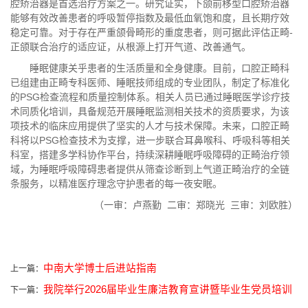
腔矫治器是首选治疗方案之一。研究证实，下颌前移型口腔矫治器
能够有效改善患者的呼吸暂停指数及最低血氧饱和度，且长期疗效
稳定可靠。对于存在严重颌骨畸形的重度患者，则可据此评估正畸-
正颌联合治疗的适应证，从根源上打开气道、改善通气。
睡眠健康关乎患者的生活质量和全身健康。
目前，口腔
正畸科
已组建由正畸专科医师、睡眠技师组成的专业团队，制定了标准化
的PSG检查流程和质量控制体系。相关人员已通过睡眠医学诊疗技
术同质化培训，具备规范开展睡眠监测相关技术的资质要求，为该
项技术的临床应用提供了坚实的人才与技术保障。未来，口腔
正畸
科
将以PSG检查技术为支撑，
进一步联合耳鼻喉科、呼吸科等相关
科室，搭建多学科协作平台，
持续深耕睡眠呼吸障碍的正畸治疗领
域，
为睡眠呼吸障碍患者提供从筛查诊断到上气道正畸治疗的全链
条服务，以精准医疗理念守护患者的每一夜安眠。
（一审：卢燕勤 二审：郑晓光 三审：刘欧胜）
中南大学博士后进站指南
上一篇：
我院举行2026届毕业生廉洁教育宣讲暨毕业生党员培训
下一篇：