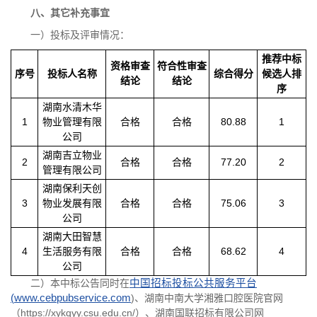
八、其它补充事宜
一）投标及评审情况：
推荐中标
资格审查
符合性审查
序号
投标人名称
综合得分
候选人排
结论
结论
序
湖南水清木华
1
物业管理有限
合格
合格
80.88
1
公司
湖南吉立物业
2
合格
合格
77.20
2
管理有限公司
湖南保利天创
3
物业发展有限
合格
合格
75.06
3
公司
湖南大田智慧
4
生活服务有限
合格
合格
68.62
4
公司
二）本中标公告同时在
中国招标投标公共服务平台
(
www.cebpubservice.com
)、湖南中南大学湘雅口腔医院官网
（https://xykqyy.csu.edu.cn/）、湖南国联招标有限公司网