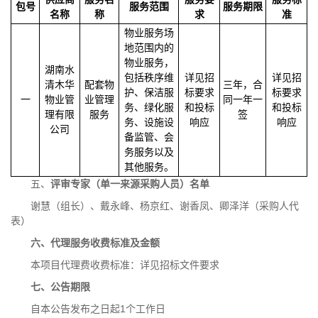
包
号
服务范围
服务期限
名称
称
求
准
物业服务场
地范围内的
物业服务，
湖南水
包括秩序维
详见招
详见招
清木华
配套物
三年，合
护、保洁服
标要求
标要求
一
物业管
业管理
同一年一
务、绿化服
和投标
和投标
理有限
服务
签
务、设施设
响应
响应
公司
备监管、会
务服务以及
其他服务。
五、
评审专家（单一来源采购人员）名单
谢慧（组长）、戴永峰、杨京红、谢香凤、卿泽洋（采购人代
表）
六、代理服务收费标准及金额
本项目代理费收费标准：详见招标文件要求
七、公告期限
自本公告发布之日起1个工作日