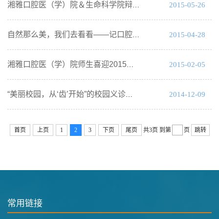
2015-05-26
湘雅口腔医（学）院＆生命科学院辩论赛成功举行
2015-04-28
自然那么美，我们去看看——记口腔1301班4月班级活动
2015-02-05
湘雅口腔医（学）院师生喜迎2015新年
2014-12-09
“美丽校园，从‘齿’开始”的校园义诊活动
首页
上页
1
2
3
下页
尾页
共3页
到第
页
跳转
常用链接