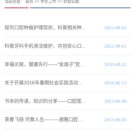
当前位置：
首页
>>
学生工作
>>
社会实践
2022-08-01
探究口腔种植护理现状，科普相关种植知识
2022-08-01
科普牙科手机清洁维护，共创安心口腔就医环境
2020-08-22
幸福炎陵，健康先行——“金扇子”党员志愿服务博士团暑期社会实践活动圆满结束
2016-06-13
关于开展2016年暑期社会实践活动的通知
2015-06-09
书本的传递，知识的分享——口腔医学院开展“学长的火炬”活动
2015-06-02
青春飞扬 尽舞人生———湘雅口腔医（学）院525活动总结